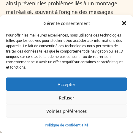
ainsi prévenir les problèmes liés à un montage
mal réalisé, souvent à l’origine des messages
d’erreur comme « Err » et « EE » sur les
Gérer le consentement
télécommandes infrarouges. Ce contrôle
Pour offrir les meilleures expériences, nous utilisons des technologies
comprend aussi la vérification des protections
telles que les cookies pour stocker et/ou accéder aux informations des
électriques, indispensables pour un
appareils. Le fait de consentir à ces technologies nous permettra de
traiter des données telles que le comportement de navigation ou les ID
fonctionnement sûr.
uniques sur ce site. Le fait de ne pas consentir ou de retirer son
consentement peut avoir un effet négatif sur certaines caractéristiques
et fonctions.
Enfin, un devis clair et gratuit, comme proposé
dans certaines régions, notamment autour de
Accepter
Bordeaux, facilite la prise de décision. Le
technicien évalue aussi les équipements existants
Refuser
et peut proposer des solutions complémentaires
Voir les préférences
comme l’amélioration de l’isolation ou l’ajout de
systèmes de purification d’air en lien avec vos
Politique de confidentialité
attentes de confort et bien-être à la maison.