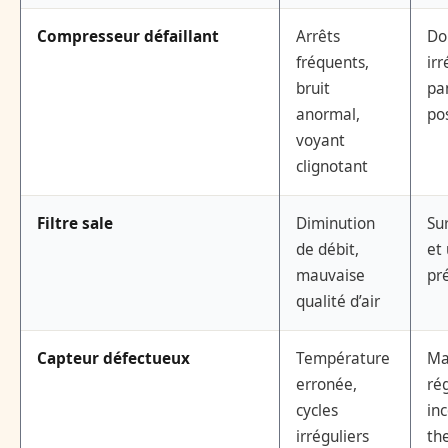
Compresseur défaillant
Arrêts
Do
fréquents,
irr
bruit
pa
anormal,
po
voyant
clignotant
Filtre sale
Diminution
Su
de débit,
et
mauvaise
pr
qualité d’air
Capteur défectueux
Température
Ma
erronée,
ré
cycles
in
irréguliers
th