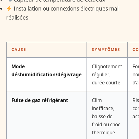
Installation ou connexions électriques mal
réalisées
CAUSE
SYMPTÔMES
CO
Mode
Clignotement
Fo
déshumidification/dégivrage
régulier,
no
durée courte
d’a
Fuite de gaz réfrigérant
Clim
Ri
inefficace,
co
baisse de
ac
froid ou choc
thermique