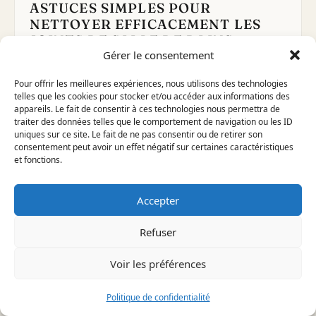
ASTUCES SIMPLES POUR
NETTOYER EFFICACEMENT LES
JOINTS DE SALLE DE BAINS
Gérer le consentement
Joints de salle de bains : l’essentiel
5–6 lignes
Bicarbonate + un peu d’eau →…
Pour offrir les meilleures expériences, nous utilisons des technologies
telles que les cookies pour stocker et/ou accéder aux informations des
Lire l'article
→
appareils. Le fait de consentir à ces technologies nous permettra de
traiter des données telles que le comportement de navigation ou les ID
uniques sur ce site. Le fait de ne pas consentir ou de retirer son
consentement peut avoir un effet négatif sur certaines caractéristiques
et fonctions.
Accepter
Refuser
Voir les préférences
Politique de confidentialité