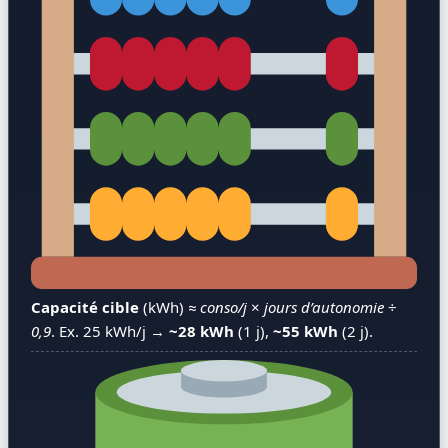
Capacité cible
(kWh) ≈
conso/j
×
jours d’autonomie
÷
0,9
. Ex. 25 kWh/j →
~28 kWh
(1 j),
~55 kWh
(2 j).