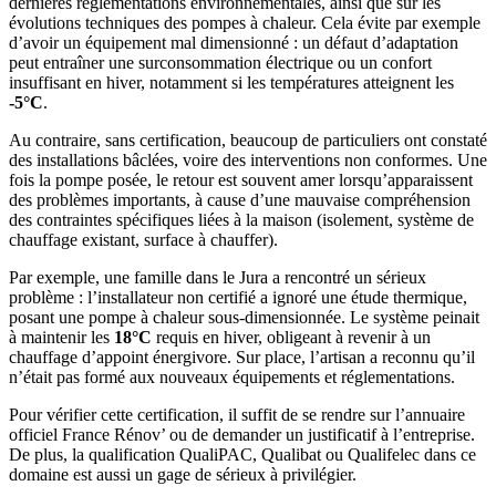
dernières réglementations environnementales, ainsi que sur les
évolutions techniques des pompes à chaleur. Cela évite par exemple
d’avoir un équipement mal dimensionné : un défaut d’adaptation
peut entraîner une surconsommation électrique ou un confort
insuffisant en hiver, notamment si les températures atteignent les
-5°C
.
Au contraire, sans certification, beaucoup de particuliers ont constaté
des installations bâclées, voire des interventions non conformes. Une
fois la pompe posée, le retour est souvent amer lorsqu’apparaissent
des problèmes importants, à cause d’une mauvaise compréhension
des contraintes spécifiques liées à la maison (isolement, système de
chauffage existant, surface à chauffer).
Par exemple, une famille dans le Jura a rencontré un sérieux
problème : l’installateur non certifié a ignoré une étude thermique,
posant une pompe à chaleur sous-dimensionnée. Le système peinait
à maintenir les
18°C
requis en hiver, obligeant à revenir à un
chauffage d’appoint énergivore. Sur place, l’artisan a reconnu qu’il
n’était pas formé aux nouveaux équipements et réglementations.
Pour vérifier cette certification, il suffit de se rendre sur l’annuaire
officiel France Rénov’ ou de demander un justificatif à l’entreprise.
De plus, la qualification QualiPAC, Qualibat ou Qualifelec dans ce
domaine est aussi un gage de sérieux à privilégier.