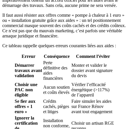
impérativement obtenir un accord officiel pour les aides avant le
démarrage des travaux. Sans cela, aucune prime ne sera versée.
Il faut aussi résister aux offres comme « pompe à chaleur à 1 euro »
ou « installation gratuite grâce aux aides » : un tel positionnement
commercial masque souvent des coûts cachés et des crédits coûteux.
Ce n’est pas que du mauvais marketing, c’est parfois une véritable
arnaque juridique et financière.
Ce tableau rappelle quelques erreurs courantes liées aux aides :
Erreur
Conséquence
Comment l’éviter
Perte
Démarrer
Monter et valider le
définitive des
travaux avant
dossier avant signature
aides
validation
du devis
financières
Choisir une
Vérifier l’efficacité
Aucun soutien
PAC non
énergétique (>117%)
et coûts élevés
éligible
de l’appareil
Se fier aux
Crédits
Faire simuler les aides
offres « 1
cachés, pièges
sur France Rénov
euro »
et litiges
avant tout engagement
Ignorer la
Installation
certification
Choisir un artisan RGE
non conforme,
de
reconnu