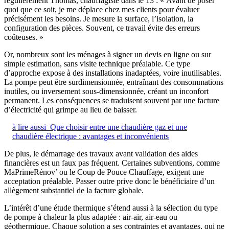
régulièrement Thomas, chauffagiste dans le 13 : « Avant de poser
quoi que ce soit, je me déplace chez mes clients pour évaluer
précisément les besoins. Je mesure la surface, l’isolation, la
configuration des pièces. Souvent, ce travail évite des erreurs
coûteuses. »
Or, nombreux sont les ménages à signer un devis en ligne ou sur
simple estimation, sans visite technique préalable. Ce type
d’approche expose à des installations inadaptées, voire inutilisables.
La pompe peut être surdimensionnée, entraînant des consommations
inutiles, ou inversement sous-dimensionnée, créant un inconfort
permanent. Les conséquences se traduisent souvent par une facture
d’électricité qui grimpe au lieu de baisser.
à lire aussi
Que choisir entre une chaudière gaz et une
chaudière électrique : avantages et inconvénients
De plus, le démarrage des travaux avant validation des aides
financières est un faux pas fréquent. Certaines subventions, comme
MaPrimeRénov’ ou le Coup de Pouce Chauffage, exigent une
acceptation préalable. Passer outre prive donc le bénéficiaire d’un
allègement substantiel de la facture globale.
L’intérêt d’une étude thermique s’étend aussi à la sélection du type
de pompe à chaleur la plus adaptée : air-air, air-eau ou
géothermique. Chaque solution a ses contraintes et avantages, qui ne