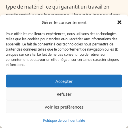
type de matériel, ce qui garantit un travail en
conformité avec les normes. Une négligence dans
Gérer le consentement
cet entretien peut engendrer une
surconsommation énergétique, une usure
Pour offrir les meilleures expériences, nous utilisons des technologies
prématurée de la pompe à chaleur ou une
telles que les cookies pour stocker et/ou accéder aux informations des
appareils. Le fait de consentir à ces technologies nous permettra de
dégradation de la performance thermique, voire
traiter des données telles que le comportement de navigation ou les ID
uniques sur ce site. Le fait de ne pas consentir ou de retirer son
un impact négatif sur l’environnement.
consentement peut avoir un effet négatif sur certaines caractéristiques
et fonctions.
Par exemple, dans une habitation où l’entretien
avait été oublié plusieurs années, un spécialiste a
Accepter
constaté une baisse significative du COP,
Refuser
entraînant une facture énergétique plus élevée
de 25%. Une remise à niveau a permis de
Voir les préférences
restaurer une efficacité optimale.
Politique de confidentialité
Enfin, l’attention portée à l’isolation thermique