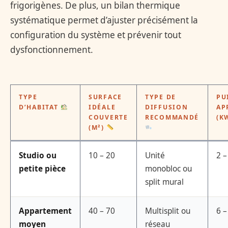
frigorigènes. De plus, un bilan thermique
systématique permet d’ajuster précisément la
configuration du système et prévenir tout
dysfonctionnement.
TYPE
SURFACE
TYPE DE
PU
D’HABITAT
IDÉALE
DIFFUSION
AP
COUVERTE
RECOMMANDÉ
(K
(M²)
Studio ou
10 – 20
Unité
2 –
petite pièce
monobloc ou
split mural
Appartement
40 – 70
Multisplit ou
6 –
moyen
réseau