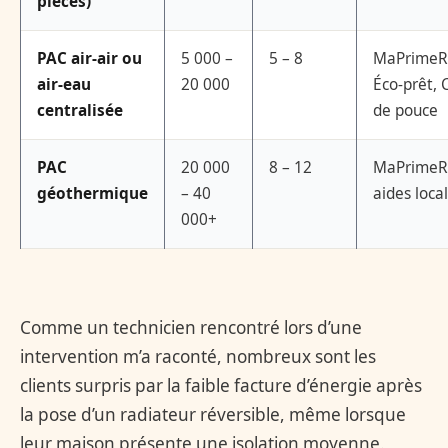
pièces)
PAC air-air ou
5 000 –
5 – 8
MaPrimeR
air-eau
20 000
Éco-prêt, 
centralisée
de pouce
PAC
20 000
8 – 12
MaPrimeR
géothermique
– 40
aides loca
000+
Comme un technicien rencontré lors d’une
intervention m’a raconté, nombreux sont les
clients surpris par la faible facture d’énergie après
la pose d’un radiateur réversible, même lorsque
leur maison présente une isolation moyenne.