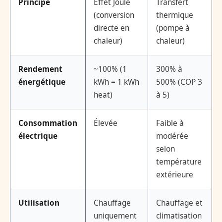
Principe
Effet Joule
Transfert
(conversion
thermique
directe en
(pompe à
chaleur)
chaleur)
Rendement
~100% (1
300% à
énergétique
kWh = 1 kWh
500% (COP 3
heat)
à 5)
Consommation
Élevée
Faible à
électrique
modérée
selon
température
extérieure
Utilisation
Chauffage
Chauffage et
uniquement
climatisation