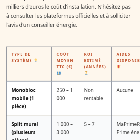
milliers d’euros le coût d’installation. N’hésitez pas
à consulter les plateformes officielles et à solliciter
l’avis d’un conseiller énergie.
TYPE DE
COÛT
ROI
AIDES
SYSTÈME
MOYEN
ESTIMÉ
DISPONIB
TTC (€)
(ANNÉES)
Monobloc
250 – 1
Non
Aucune
mobile (1
000
rentable
pièce)
Split mural
1 000 –
5 – 7
MaPrimeR
(plusieurs
3 000
Prime éne