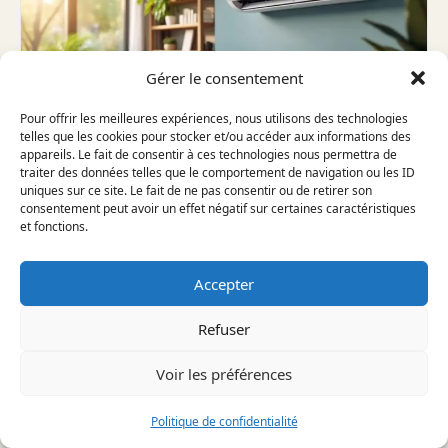
Gérer le consentement
Pour offrir les meilleures expériences, nous utilisons des technologies
telles que les cookies pour stocker et/ou accéder aux informations des
appareils. Le fait de consentir à ces technologies nous permettra de
CLIMATISATION
traiter des données telles que le comportement de navigation ou les ID
CLIMATISATION RÉVERSIBLE :
uniques sur ce site. Le fait de ne pas consentir ou de retirer son
consentement peut avoir un effet négatif sur certaines caractéristiques
EST-ELLE DÉDUCTIBLE DES
et fonctions.
IMPÔTS ?
À savoir avant d'aller plus loin — ⏱ ~5 min La
climatisation réversible agit comme une pompe…
Accepter
Refuser
Lire l'article
→
Voir les préférences
Politique de confidentialité