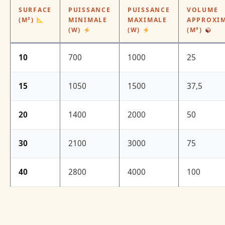
SURFACE
PUISSANCE
PUISSANCE
VOLUME
(M²)
MINIMALE
MAXIMALE
APPROXIM
(W)
(W)
(M³)
10
700
1000
25
15
1050
1500
37,5
20
1400
2000
50
30
2100
3000
75
40
2800
4000
100