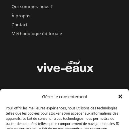
Qui sommes-nous ?
À propos
Contact
Méthodologie éditoriale
Gérer le consentement
MENU
Pour offrir les meilleures expériences, nous utilisons des technologies
telles que les cookies pour stocker et/ou accéder aux informations des
Politique de confidentialité
appareils. Le fait de consentir à ces technologies nous permettra de
Mentions legales
traiter des données telles que le comportement de navigation ou les ID
uniques sur ce site. Le fait de ne pas consentir ou de retirer son