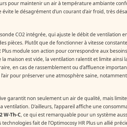
eurs pour maintenir un air à température ambiante conf
se évite le désagrément d’un courant d’air froid, très dés
sonde CO2 intégrée, qui ajuste le débit de ventilation e
 des pièces. Plutôt que de fonctionner à vitesse constan
 Plus module son action pour correspondre aux besoins
la maison est vide, la ventilation ralentit et limite ains
raire, en cas de rassemblement ou d’affluence importante
l’air pour préserver une atmosphère saine, notamment p
ve garantit non seulement un air de qualité, mais limite 
la ventilation. D’ailleurs, l’appareil affiche une consomm
,2 W-Th-C
, ce qui est remarquable pour un système auss
technologies fait de l’Optimocosy HR Plus un allié préc