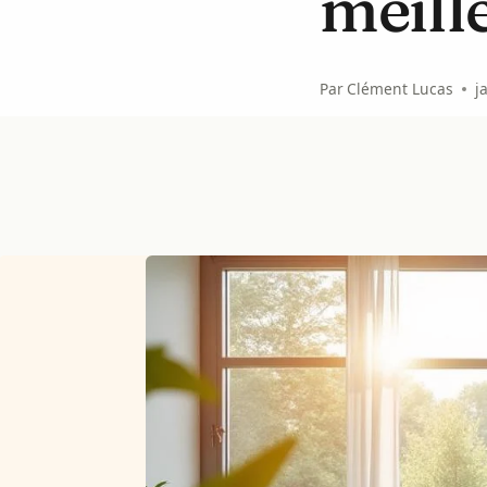
meille
Par
Clément Lucas
j