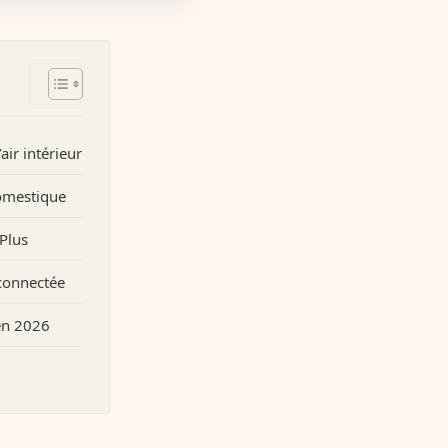
ir intérieur
domestique
 Plus
connectée
 en 2026