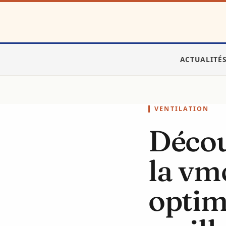
Aller
au
contenu
ACTUALITÉ
VENTILATION
Décou
la vm
optim