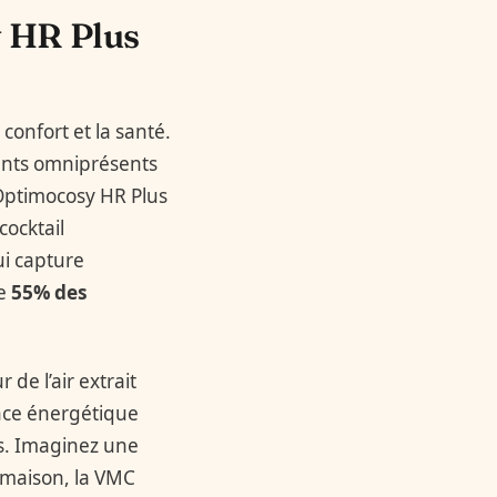
 HR Plus
 confort et la santé.
ents omniprésents
 Optimocosy HR Plus
ocktail
ui capture
de
55% des
 de l’air extrait
ance énergétique
es. Imaginez une
la maison, la VMC