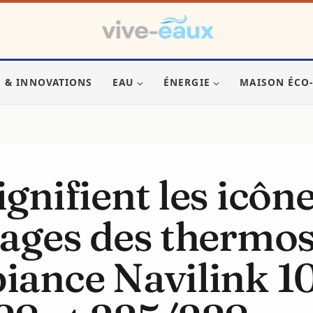
S & INNOVATIONS
EAU
ÉNERGIE
MAISON ÉCO
gnifient les icône
hages des thermos
iance Navilink 10