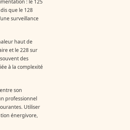
imentation : le 125
ndis que le 128
d’une surveillance
haleur haut de
ire et le 228 sur
e souvent des
iée à la complexité
 entre son
un professionnel
courantes. Utiliser
tion énergivore,