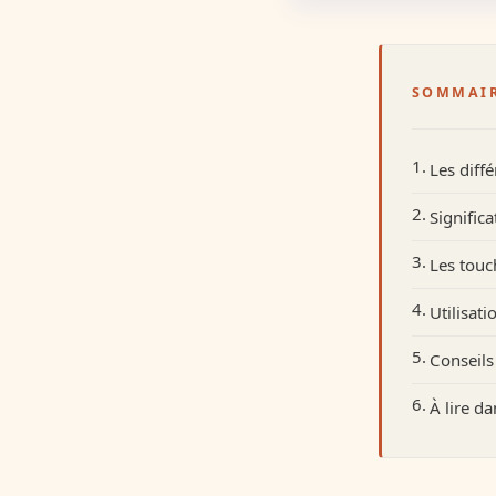
SOMMAI
Les diff
Signific
Les touc
Utilisati
Conseils
À lire d