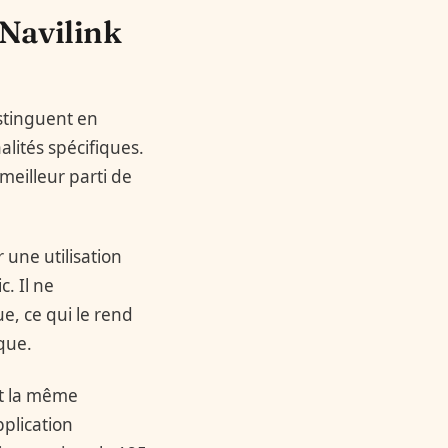
 Navilink
istinguent en
alités spécifiques.
meilleur parti de
une utilisation
. Il ne
e, ce qui le rend
que.
nt la même
pplication