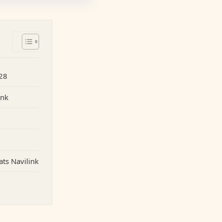
228
ink
ats Navilink