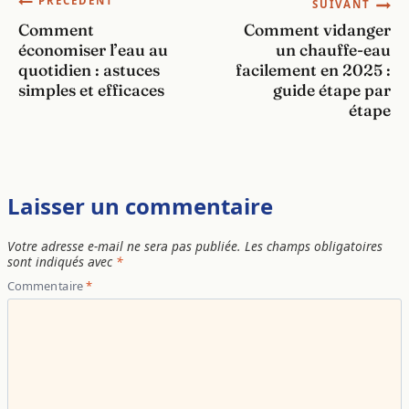
Navigation
PRÉCÉDENT
SUIVANT
Comment
Comment vidanger
de
économiser l’eau au
un chauffe-eau
quotidien : astuces
facilement en 2025 :
l’article
simples et efficaces
guide étape par
étape
Laisser un commentaire
Votre adresse e-mail ne sera pas publiée.
Les champs obligatoires
sont indiqués avec
*
Commentaire
*