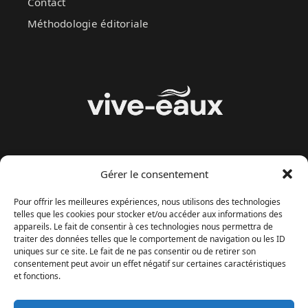
Contact
Méthodologie éditoriale
Gérer le consentement
MENU
Pour offrir les meilleures expériences, nous utilisons des technologies
Politique de confidentialité
telles que les cookies pour stocker et/ou accéder aux informations des
appareils. Le fait de consentir à ces technologies nous permettra de
Mentions legales
traiter des données telles que le comportement de navigation ou les ID
uniques sur ce site. Le fait de ne pas consentir ou de retirer son
À propos
consentement peut avoir un effet négatif sur certaines caractéristiques
et fonctions.
Méthodologie éditoriale