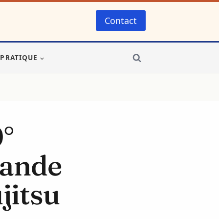
Contact
-PRATIQUE
0°
mande
jitsu