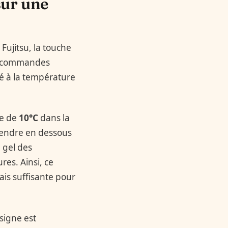
sur une
Fujitsu, la touche
télécommandes
ié à la température
ue de
10°C
dans la
scendre en dessous
 gel des
res. Ainsi, ce
is suffisante pour
signe est