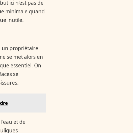
ut ici n’est pas de
ique minimale quand
e inutile.
 un propriétaire
ème se met alors en
ique essentiel. On
faces se
sissures.
ndre
l’eau et de
auliques