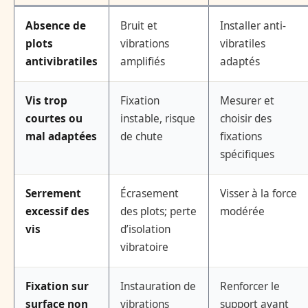
Absence de
Bruit et
Installer anti-
plots
vibrations
vibratiles
antivibratiles
amplifiés
adaptés
Vis trop
Fixation
Mesurer et
courtes ou
instable, risque
choisir des
mal adaptées
de chute
fixations
spécifiques
Serrement
Écrasement
Visser à la force
excessif des
des plots; perte
modérée
vis
d’isolation
vibratoire
Fixation sur
Instauration de
Renforcer le
surface non
vibrations
support avant