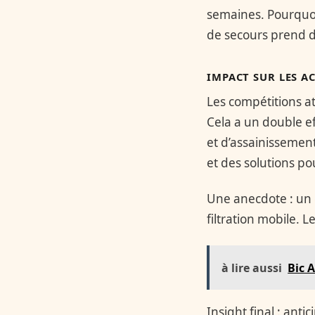
semaines. Pourquoi 
de secours prend d
IMPACT SUR LES A
Les compétitions a
Cela a un double ef
et d’assainissement
et des solutions po
Une anecdote : un 
filtration mobile. 
à lire aussi
Bic 
Insight final : ant