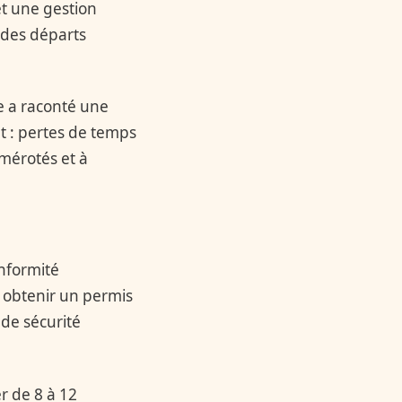
t une gestion
 des départs
le a raconté une
at : pertes de temps
umérotés et à
onformité
 obtenir un permis
 de sécurité
r de 8 à 12