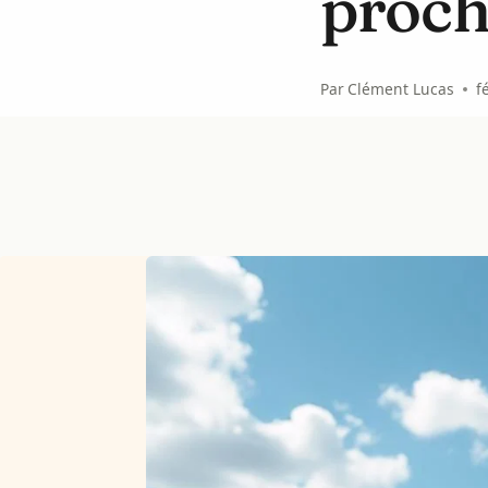
proch
Par
Clément Lucas
f