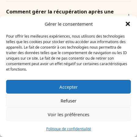
Comment gérer la récupération après une
blessure en saison
Gérer le consentement
Pour offrir les meilleures expériences, nous utilisons des technologies
Les gains techniques sont-ils mesurables
telles que les cookies pour stocker et/ou accéder aux informations des
appareils. Le fait de consentir à ces technologies nous permettra de
rapidement
traiter des données telles que le comportement de navigation ou les ID
uniques sur ce site. Le fait de ne pas consentir ou de retirer son
consentement peut avoir un effet négatif sur certaines caractéristiques
Quel budget prévoir pour rendre une
et fonctions.
équipe plus autonome en eau
Accepter
Refuser
COMMENT OPTIMISER LE MATÉRIEL DE WINDSURF
POUR POZO IZQUIERDO
Voir les préférences
Tester plusieurs règles de jeu en condition réelle,
Politique de confidentialité
ajuster la tension du wishbone et le placement des