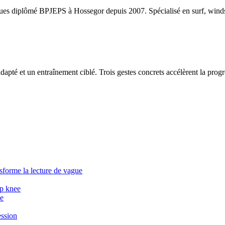
ques diplômé BPJEPS à Hossegor depuis 2007. Spécialisé en surf, windsur
apté et un entraînement ciblé. Trois gestes concrets accélèrent la progr
sforme la lecture de vague
op knee
ee
ession