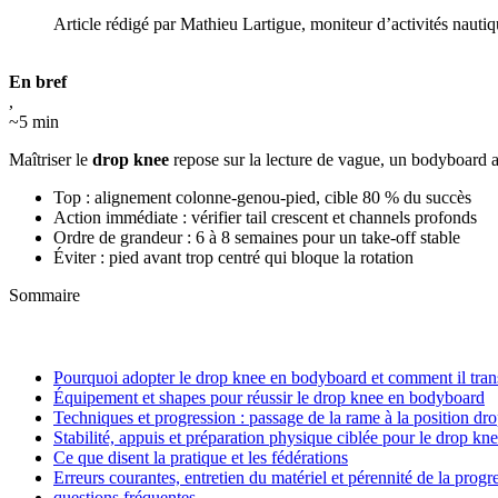
Article rédigé par Mathieu Lartigue, moniteur d’activités nauti
En bref
,
~5 min
Maîtriser le
drop knee
repose sur la lecture de vague, un bodyboard ad
Top : alignement colonne‑genou‑pied, cible 80 % du succès
Action immédiate : vérifier tail crescent et channels profonds
Ordre de grandeur : 6 à 8 semaines pour un take‑off stable
Éviter : pied avant trop centré qui bloque la rotation
Sommaire
Pourquoi adopter le drop knee en bodyboard et comment il tran
Équipement et shapes pour réussir le drop knee en bodyboard
Techniques et progression : passage de la rame à la position dr
Stabilité, appuis et préparation physique ciblée pour le drop kn
Ce que disent la pratique et les fédérations
Erreurs courantes, entretien du matériel et pérennité de la progr
questions fréquentes