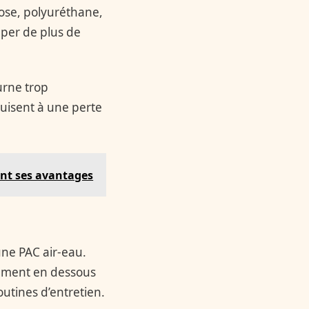
ulose, polyuréthane,
mper de plus de
urne trop
uisent à une perte
nt ses avantages
une PAC air-eau.
rement en dessous
outines d’entretien.