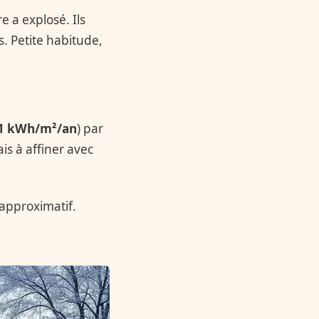
re a explosé. Ils
. Petite habitude,
1 kWh/m²/an
) par
ais à affiner avec
r approximatif.