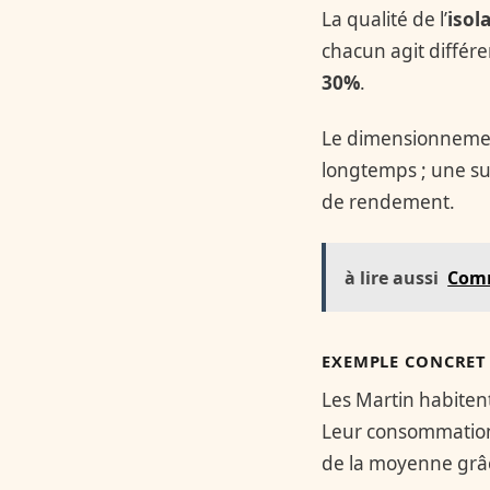
La qualité de l’
isol
chacun agit différ
30%
.
Le dimensionnemen
longtemps ; une s
de rendement.
à lire aussi
Comm
EXEMPLE CONCRET 
Les Martin habiten
Leur consommation
de la moyenne grâce