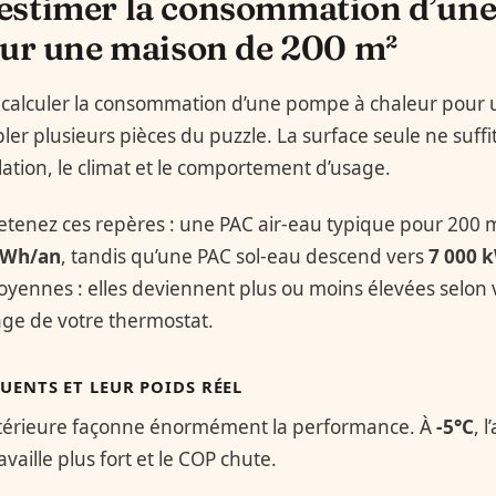
stimer la consommation d’une
our une maison de 200 m²
 : calculer la consommation d’une pompe à chaleur pou
 plusieurs pièces du puzzle. La surface seule ne suffit p
olation, le climat et le comportement d’usage.
etenez ces repères : une PAC air-eau typique pour 20
kWh/an
, tandis qu’une PAC sol-eau descend vers
7 000 
oyennes : elles deviennent plus ou moins élevées selon v
glage de votre thermostat.
LUENTS ET LEUR POIDS RÉEL
térieure façonne énormément la performance. À
-5°C
, 
availle plus fort et le COP chute.