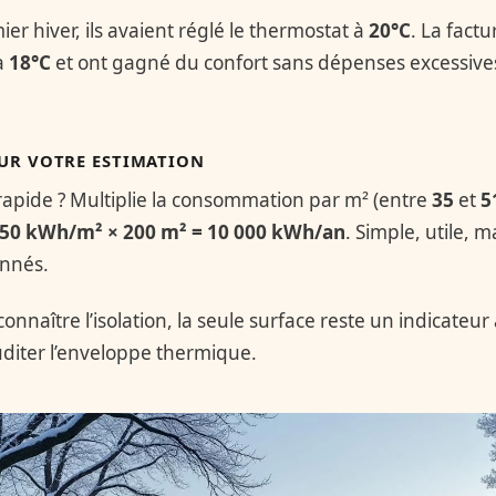
er hiver, ils avaient réglé le thermostat à
20°C
. La factu
à
18°C
et ont gagné du confort sans dépenses excessives
OUR VOTRE ESTIMATION
 rapide ? Multiplie la consommation par m² (entre
35
et
5
50 kWh/m² × 200 m² = 10 000 kWh/an
. Simple, utile, m
onnés.
 connaître l’isolation, la seule surface reste un indicateu
iter l’enveloppe thermique.