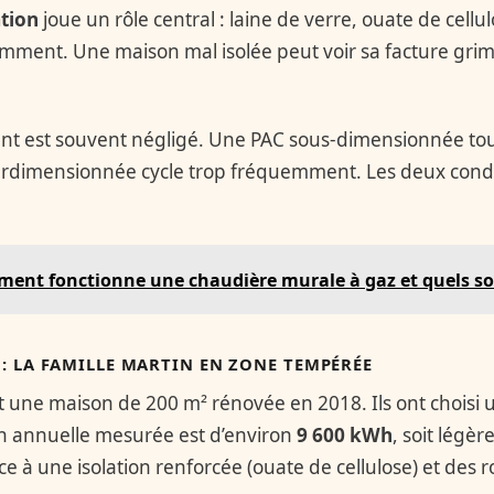
ation
joue un rôle central : laine de verre, ouate de cell
emment. Une maison mal isolée peut voir sa facture gri
t est souvent négligé. Une PAC sous-dimensionnée to
urdimensionnée cycle trop fréquemment. Les deux cond
ent fonctionne une chaudière murale à gaz et quels so
: LA FAMILLE MARTIN EN ZONE TEMPÉRÉE
t une maison de 200 m² rénovée en 2018. Ils ont choisi 
 annuelle mesurée est d’environ
9 600 kWh
, soit légè
 à une isolation renforcée (ouate de cellulose) et des r