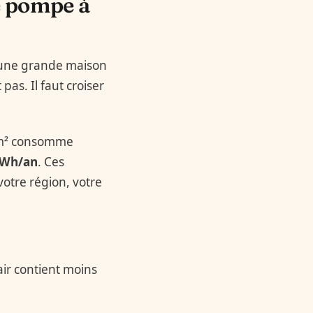
 pompe à
r une grande maison
as. Il faut croiser
0 m² consomme
kWh/an
. Ces
otre région, votre
l’air contient moins