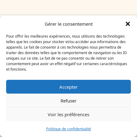
Gérer le consentement
Pour offrir les meilleures expériences, nous utilisons des technologies
À lire dans la même
telles que les cookies pour stocker et/ou accéder aux informations des
rubrique
appareils. Le fait de consentir à ces technologies nous permettra de
traiter des données telles que le comportement de navigation ou les ID
uniques sur ce site. Le fait de ne pas consentir ou de retirer son
consentement peut avoir un effet négatif sur certaines caractéristiques
et fonctions.
Accepter
CHAUFFE-EAU
VIDANGER ET DÉTARTRER SON
Refuser
CHAUFFE-EAU : LA MÉTHODE
COMPLÈTE
Voir les préférences
Un chauffe-eau entartré perd en efficacité et en
capacité, et le geste le plus efficace pour corriger la…
Politique de confidentialité