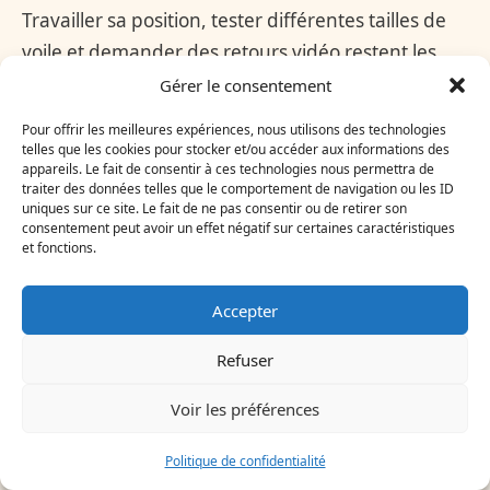
Travailler sa position, tester différentes tailles de
voile et demander des retours vidéo restent les
méthodes les plus efficaces.
Gérer le consentement
Pour offrir les meilleures expériences, nous utilisons des technologies
COMMENT RÉDUIRE L’IMPACT ENVIRONNEMENTAL
telles que les cookies pour stocker et/ou accéder aux informations des
D’UN CLUB NAUTIQUE
appareils. Le fait de consentir à ces technologies nous permettra de
traiter des données telles que le comportement de navigation ou les ID
Installer récupération pluviale, systèmes de
uniques sur ce site. Le fait de ne pas consentir ou de retirer son
consentement peut avoir un effet négatif sur certaines caractéristiques
filtration et panneaux photovoltaïques, et former
et fonctions.
le personnel aux bonnes pratiques.
Accepter
QUELS ÉQUIPEMENTS PRIORISER POUR DÉBUTER
Refuser
EN WINDSURF
Une planche stable, une voile facile à manier et un
Voir les préférences
bon harnais. L’apprentissage sur des spots abrités
facilite la progression.
Politique de confidentialité