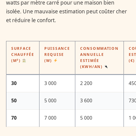
watts par mètre carré pour une maison bien
isolée. Une mauvaise estimation peut coûter cher
et réduire le confort.
SURFACE
PUISSANCE
CONSOMMATION
CO
CHAUFFÉE
REQUISE
ANNUELLE
ES
(M²)
(W)
ESTIMÉE
(€
(KWH/AN)
30
3 000
2 200
45
50
5 000
3 600
73
70
7 000
5 000
1 0