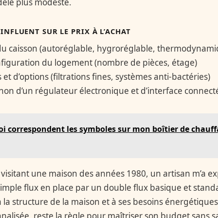
dèle plus modeste.
INFLUENT SUR LE PRIX À L’ACHAT
du caisson (autoréglable, hygroréglable, thermodynami
configuration du logement (nombre de pièces, étage)
 et d’options (filtrations fines, systèmes anti-bactéries)
on d’un régulateur électronique et d’interface connect
oi correspondent les symboles sur mon boîtier de chau
n visitant une maison des années 1980, un artisan m’a e
imple flux en place par un double flux basique et stand
 la structure de la maison et à ses besoins énergétiques
alisée, reste la règle pour maîtriser son budget sans sac