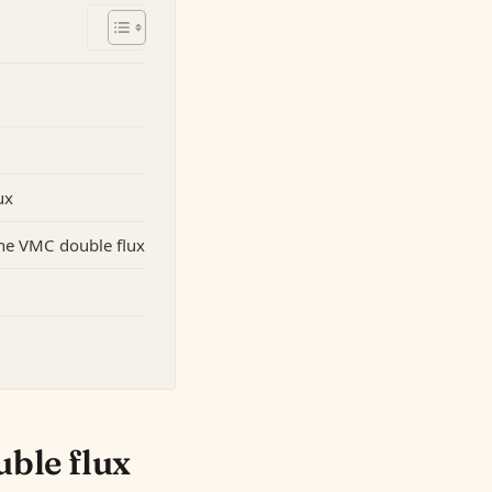
ux
une VMC double flux
ble flux