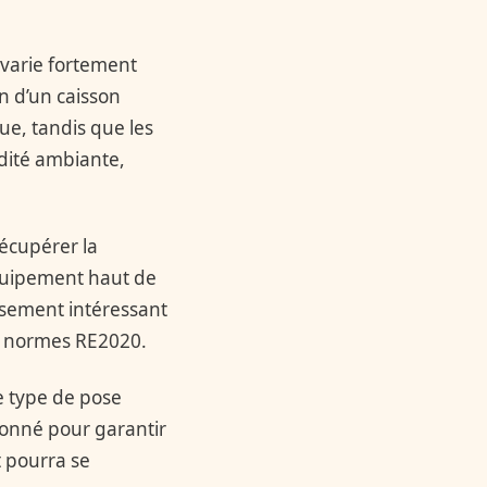
varie fortement
n d’un caisson
e, tandis que les
idité ambiante,
écupérer la
équipement haut de
ssement intéressant
x normes RE2020.
le type de pose
ionné pour garantir
t pourra se