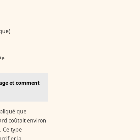
que)
ée
ffage et comment
xpliqué que
ard coûtait environ
. Ce type
rifier la