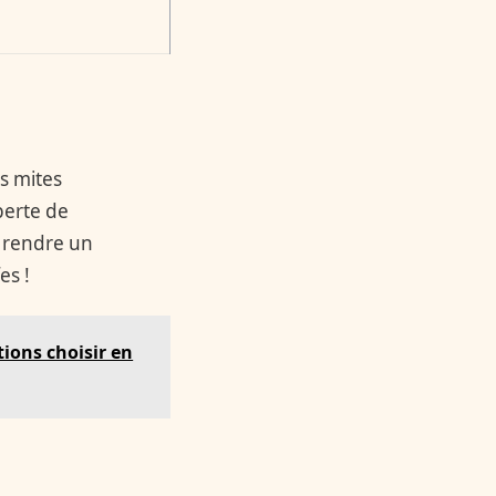
s mites
perte de
e rendre un
es !
ions choisir en