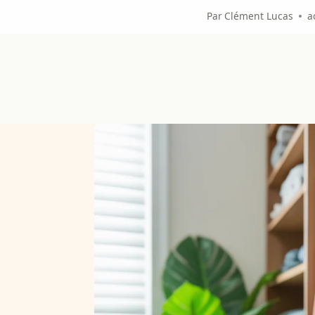
Par
Clément Lucas
a