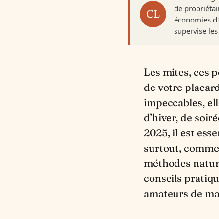
de propriétai
économies d'é
supervise les 
Les mites, ces petits insectes pétulants, peuvent transformer le doux refuge
de votre placard
impeccables, el
d’hiver, de soir
2025, il est es
surtout, commen
méthodes nature
conseils pratiqu
amateurs de ma