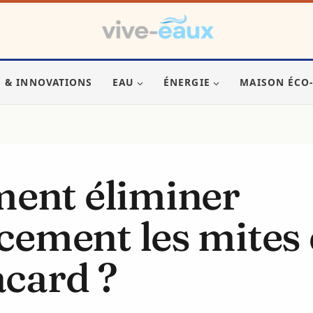
S & INNOVATIONS
EAU
ÉNERGIE
MAISON ÉCO
ent éliminer
acement les mites
acard ?