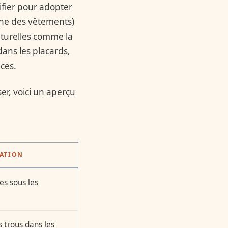
tifier pour adopter
ne des vêtements)
aturelles comme la
dans les placards,
ices.
er, voici un aperçu
TATION
ves sous les
s trous dans les