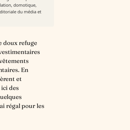
olation, domotique,
ditoriale du média et
 vestimentaires
s vêtements
ntaires. En
èrent et
ici des
quelques
ai régal pour les