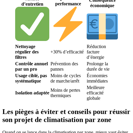
Conséquence
performance
d’entretien
économique
Nettoyage
Réduction
régulier des
+30% d’efficacité
facture
filtres
d’énergie
Contrôle annuel
Prévention des
Prolonge la
par un pro
pannes
durée de vie
Usage ciblé, pas
Moins de cycles
Économies
systématique
de marche/arrêt
immédiates
Meilleure
Moins de pertes
Isolation adaptée
efficacité
thermiques
globale
Les pièges à éviter et conseils pour réussir
son projet de climatisation par zone
Quand on se lance dans la climatisation par zone, mieux vaut éviter