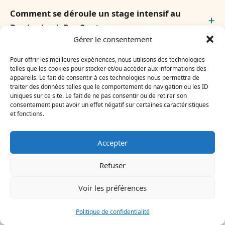
Comment se déroule un stage intensif au
Dunkerbeck Pro Center
Gérer le consentement
Le centre propose-t-il des solutions durables
Pour offrir les meilleures expériences, nous utilisons des technologies
telles que les cookies pour stocker et/ou accéder aux informations des
appareils. Le fait de consentir à ces technologies nous permettra de
traiter des données telles que le comportement de navigation ou les ID
Comment accompagner un jeune talent
uniques sur ce site. Le fait de ne pas consentir ou de retirer son
consentement peut avoir un effet négatif sur certaines caractéristiques
sans le bruler
et fonctions.
Accepter
Refuser
Voir les préférences
À lire dans la même
Politique de confidentialité
rubrique