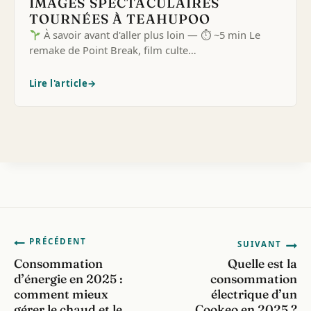
IMAGES SPECTACULAIRES
TOURNÉES À TEAHUPOO
À savoir avant d'aller plus loin — ⏱ ~5 min Le
remake de Point Break, film culte…
Lire l'article
→
Navigation
PRÉCÉDENT
SUIVANT
Consommation
Quelle est la
de
d’énergie en 2025 :
consommation
comment mieux
électrique d’un
l’article
gérer le chaud et le
Cookeo en 2025 ?