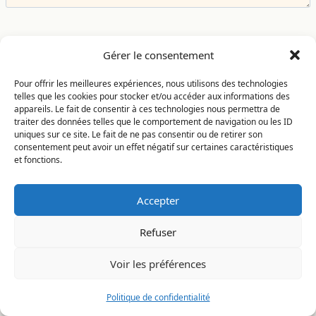
Gérer le consentement
Nom
*
Pour offrir les meilleures expériences, nous utilisons des technologies
telles que les cookies pour stocker et/ou accéder aux informations des
appareils. Le fait de consentir à ces technologies nous permettra de
traiter des données telles que le comportement de navigation ou les ID
E-mail
*
uniques sur ce site. Le fait de ne pas consentir ou de retirer son
consentement peut avoir un effet négatif sur certaines caractéristiques
et fonctions.
Site
Accepter
Refuser
Enregistrer mon nom, mon e-mail et mon site dans le
navigateur pour mon prochain commentaire.
Voir les préférences
Politique de confidentialité