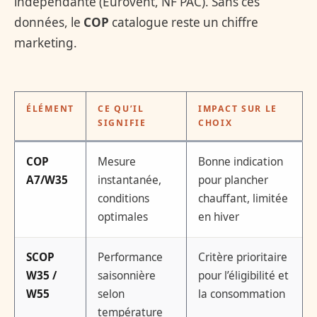
indépendante (Eurovent, NF PAC). Sans ces
données, le
COP
catalogue reste un chiffre
marketing.
ÉLÉMENT
CE QU’IL
IMPACT SUR LE
SIGNIFIE
CHOIX
COP
Mesure
Bonne indication
A7/W35
instantanée,
pour plancher
conditions
chauffant, limitée
optimales
en hiver
SCOP
Performance
Critère prioritaire
W35 /
saisonnière
pour l’éligibilité et
W55
selon
la consommation
température