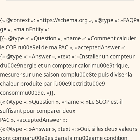
{« @context »: »https://schema.org », »@type »: »FAQPa
ge », »mainEntity »:
[{« @type »: »Question », »name »: »Comment calculer
le COP ru00e9el de ma PAC », »acceptedAnswer »:
{« @type »: »Answer », »text »: »Installer un compteur
d’u00e9nergie et un compteur calorimu00e9trique,
mesurer sur une saison complu00e8te puis diviser la
chaleur produite par l’u00e9lectricitu00e9
consommu00e9e. »}},
{« @type »: »Question », »name »: »Le SCOP est-il
suffisant pour comparer deux
PAC », »acceptedAnswer »:
{« @type »: »Answer », »text »: »Oui, si les deux valeurs
sont comparu00e9es dans la mu00eame condition