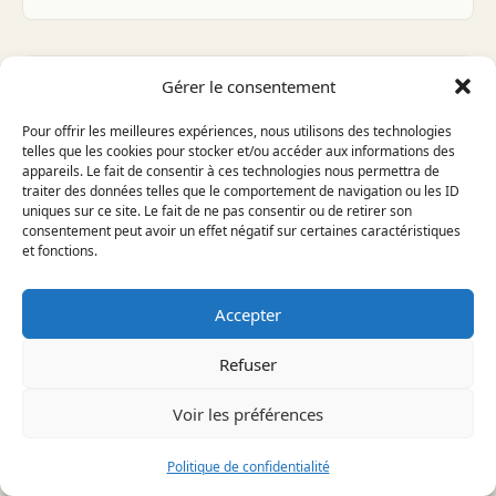
Gérer le consentement
Pour offrir les meilleures expériences, nous utilisons des technologies
telles que les cookies pour stocker et/ou accéder aux informations des
appareils. Le fait de consentir à ces technologies nous permettra de
traiter des données telles que le comportement de navigation ou les ID
uniques sur ce site. Le fait de ne pas consentir ou de retirer son
consentement peut avoir un effet négatif sur certaines caractéristiques
et fonctions.
Accepter
SPORTS AQUATIQUES
Refuser
LE QUIKSILVER FESTIVAL
REVIENT : TOUT SAVOIR SUR LA
Voir les préférences
SECONDE ÉDITION TANT
ATTENDUE
Politique de confidentialité
À savoir avant d'aller plus loin — ⏱ ~5 min Le