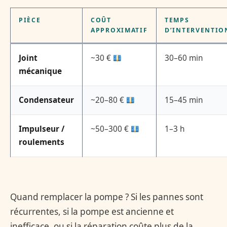
PIÈCE
COÛT
TEMPS
APPROXIMATIF
D’INTERVENTIO
Joint
~30 €
30–60 min
mécanique
Condensateur
~20–80 €
15–45 min
Impulseur /
~50–300 €
1–3 h
roulements
Quand remplacer la pompe ? Si les pannes sont
récurrentes, si la pompe est ancienne et
inefficace, ou si la réparation coûte plus de la