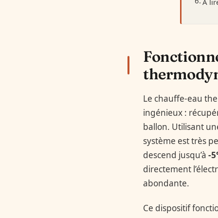
À li
Fonctionn
thermodyn
Le chauffe-eau the
ingénieux : récupér
ballon. Utilisant u
système est très p
descend jusqu’à
-5
directement l’élect
abondante.
Ce dispositif fonct