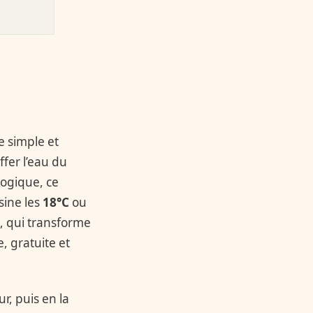
e simple et
ffer l’eau du
logique, ce
sine les
18°C
ou
, qui transforme
, gratuite et
r, puis en la