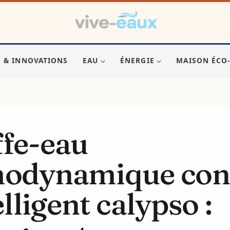
S & INNOVATIONS
EAU
ÉNERGIE
MAISON ÉCO
fe-eau
modynamique con
elligent calypso :