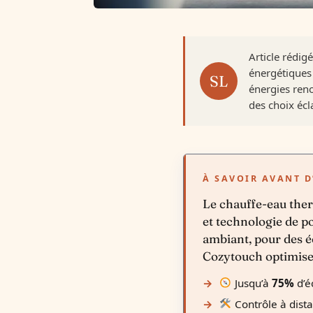
Article rédig
énergétiques 
énergies reno
des choix écla
À SAVOIR AVANT D
Le chauffe-eau the
et technologie de poi
ambiant, pour des é
Cozytouch optimise 
Jusqu’à
75%
d’é
Contrôle à dist