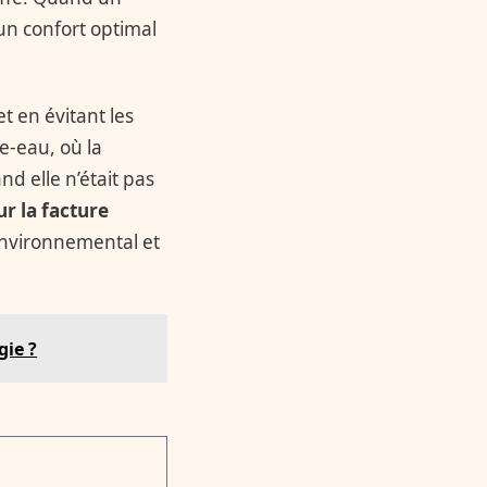
un confort optimal
t en évitant les
e-eau, où la
 elle n’était pas
r la facture
 environnemental et
gie ?