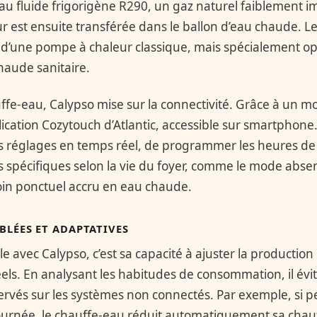
au fluide frigorigène R290, un gaz naturel faiblement i
ur est ensuite transférée dans le ballon d’eau chaude. L
i d’une pompe à chaleur classique, mais spécialement o
haude sanitaire.
uffe-eau, Calypso mise sur la connectivité. Grâce à un mod
lication Cozytouch d’Atlantic, accessible sur smartphone.
es réglages en temps réel, de programmer les heures de
s spécifiques selon la vie du foyer, comme le mode abs
in ponctuel accru en eau chaude.
BLÉES ET ADAPTATIVES
 avec Calypso, c’est sa capacité à ajuster la productio
éels. En analysant les habitudes de consommation, il évit
rvés sur les systèmes non connectés. Par exemple, si pe
ournée, le chauffe-eau réduit automatiquement sa cha