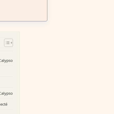
Calypso
 Calypso
necté