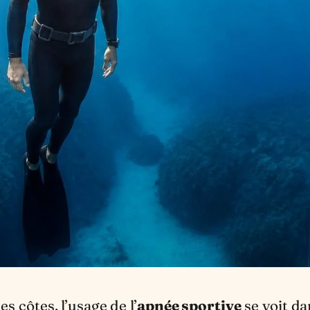
es côtes, l’usage de l’
apnée sportive
se voit da