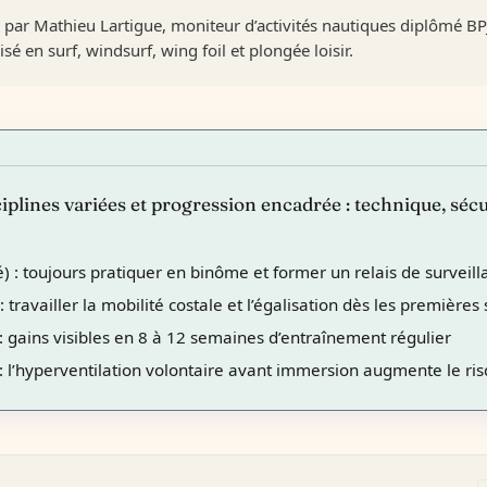
é par Mathieu Lartigue, moniteur d’activités nautiques diplômé B
sé en surf, windsurf, wing foil et plongée loisir.
iplines variées et progression encadrée : technique, sécu
té) : toujours pratiquer en binôme et former un relais de surveil
 : travailler la mobilité costale et l’égalisation dès les première
 : gains visibles en 8 à 12 semaines d’entraînement régulier
) : l’hyperventilation volontaire avant immersion augmente le r