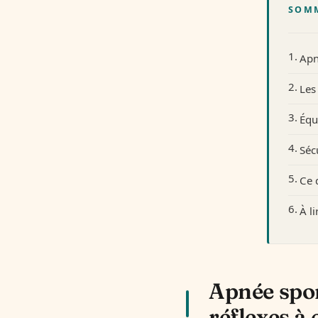
SOM
Apn
Les
Équ
Séc
Ce 
À l
Apnée spor
réflexes à