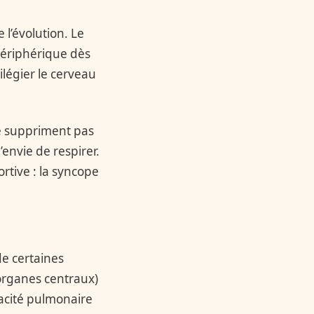
l’évolution. Le
périphérique dès
légier le cerveau
ne suppriment pas
envie de respirer.
rtive : la syncope
de certaines
organes centraux)
pacité pulmonaire