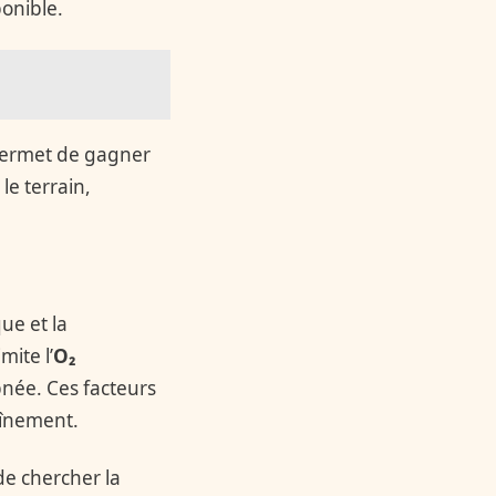
ponible.
 permet de gagner
 le terrain,
ue et la
ite l’
O₂
pnée. Ces facteurs
aînement.
e chercher la