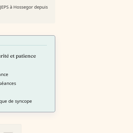
PJEPS à Hossegor depuis
rité et patience
lance
s séances
isque de syncope