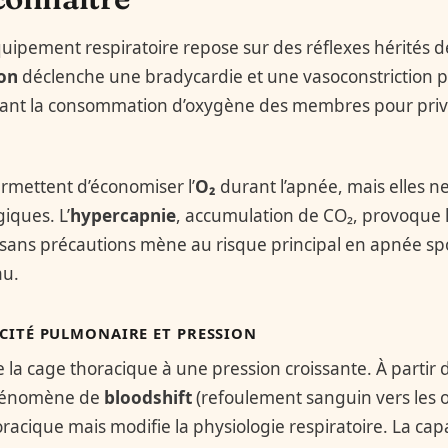
ipement respiratoire repose sur des réflexes hérités de 
on
déclenche une bradycardie et une vasoconstriction 
sant la consommation d’oxygène des membres pour privi
rmettent d’économiser l’
O₂
durant l’apnée, mais elles 
giques. L’
hypercapnie
, accumulation de CO₂, provoque l’
 sans précautions mène au risque principal en apnée spo
au.
CITÉ PULMONAIRE ET PRESSION
la cage thoracique à une pression croissante. À partir 
phénomène de
bloodshift
(refoulement sanguin vers les 
racique mais modifie la physiologie respiratoire. La ca