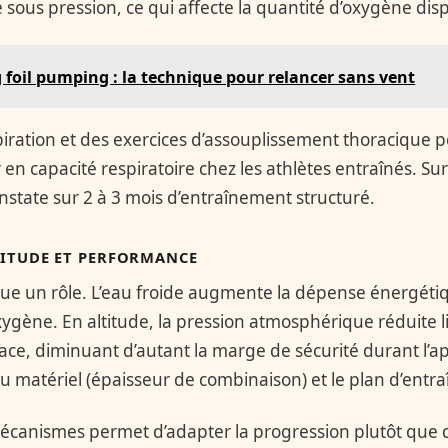
sous pression, ce qui affecte la quantité d’oxygène dis
 foil pumping : la technique pour relancer sans vent
nspiration et des exercices d’assouplissement thoracique
ir en capacité respiratoire chez les athlètes entraînés. Sur
onstate sur 2 à 3 mois d’entraînement structuré.
TITUDE ET PERFORMANCE
ue un rôle. L’eau froide augmente la dépense énergétiq
gène. En altitude, la pression atmosphérique réduite lim
face, diminuant d’autant la marge de sécurité durant l’a
du matériel (épaisseur de combinaison) et le plan d’entr
canismes permet d’adapter la progression plutôt que d