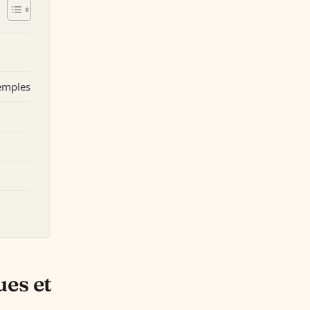
xemples
es et