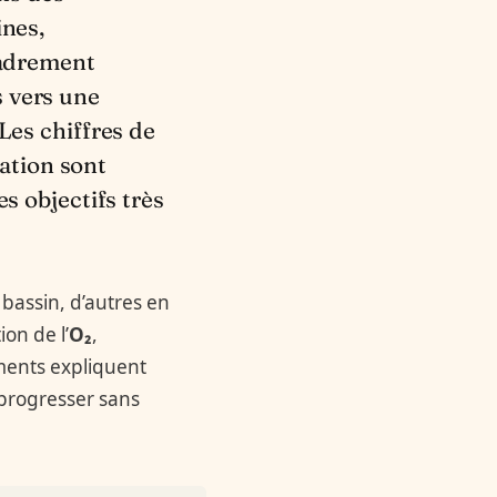
ines,
cadrement
 vers une
Les chiffres de
iation sont
s objectifs très
 bassin, d’autres en
on de l’
O₂
,
ments expliquent
 progresser sans