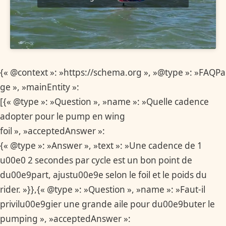
{« @context »: »https://schema.org », »@type »: »FAQPa
ge », »mainEntity »:
[{« @type »: »Question », »name »: »Quelle cadence
adopter pour le pump en wing
foil », »acceptedAnswer »:
{« @type »: »Answer », »text »: »Une cadence de 1
u00e0 2 secondes par cycle est un bon point de
du00e9part, ajustu00e9e selon le foil et le poids du
rider. »}},{« @type »: »Question », »name »: »Faut-il
privilu00e9gier une grande aile pour du00e9buter le
pumping », »acceptedAnswer »: