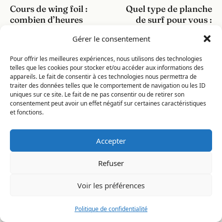
Cours de wing foil :
Quel type de planche
de
combien d’heures
de surf pour vous :
pour vraiment
shortboard, fish,
l’article
Gérer le consentement
décoller ?
mid-length ou
longboard
Pour offrir les meilleures expériences, nous utilisons des technologies
telles que les cookies pour stocker et/ou accéder aux informations des
appareils. Le fait de consentir à ces technologies nous permettra de
traiter des données telles que le comportement de navigation ou les ID
uniques sur ce site. Le fait de ne pas consentir ou de retirer son
Laisser un commentaire
consentement peut avoir un effet négatif sur certaines caractéristiques
et fonctions.
Votre adresse e-mail ne sera pas publiée.
Les champs obligatoires
sont indiqués avec
*
Accepter
Commentaire
*
Refuser
Voir les préférences
Politique de confidentialité