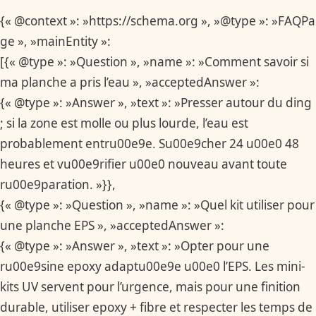
{« @context »: »https://schema.org », »@type »: »FAQPa
ge », »mainEntity »:
[{« @type »: »Question », »name »: »Comment savoir si
ma planche a pris l’eau », »acceptedAnswer »:
{« @type »: »Answer », »text »: »Presser autour du ding
; si la zone est molle ou plus lourde, l’eau est
probablement entru00e9e. Su00e9cher 24 u00e0 48
heures et vu00e9rifier u00e0 nouveau avant toute
ru00e9paration. »}},
{« @type »: »Question », »name »: »Quel kit utiliser pour
une planche EPS », »acceptedAnswer »:
{« @type »: »Answer », »text »: »Opter pour une
ru00e9sine epoxy adaptu00e9e u00e0 l’EPS. Les mini-
kits UV servent pour l’urgence, mais pour une finition
durable, utiliser epoxy + fibre et respecter les temps de