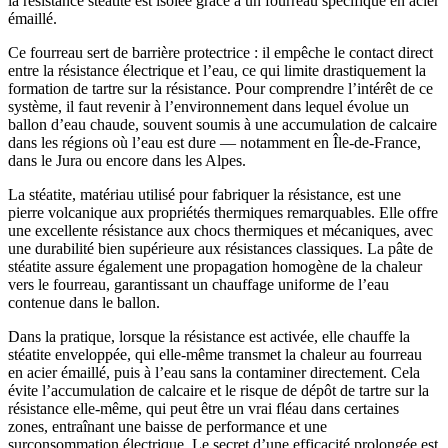
la résistance stéatite est isolée grâce à un fourreau spécifique en acier
émaillé.
Ce fourreau sert de barrière protectrice : il empêche le contact direct
entre la résistance électrique et l’eau, ce qui limite drastiquement la
formation de tartre sur la résistance. Pour comprendre l’intérêt de ce
système, il faut revenir à l’environnement dans lequel évolue un
ballon d’eau chaude, souvent soumis à une accumulation de calcaire
dans les régions où l’eau est dure — notamment en Île-de-France,
dans le Jura ou encore dans les Alpes.
La stéatite, matériau utilisé pour fabriquer la résistance, est une
pierre volcanique aux propriétés thermiques remarquables. Elle offre
une excellente résistance aux chocs thermiques et mécaniques, avec
une durabilité bien supérieure aux résistances classiques. La pâte de
stéatite assure également une propagation homogène de la chaleur
vers le fourreau, garantissant un chauffage uniforme de l’eau
contenue dans le ballon.
Dans la pratique, lorsque la résistance est activée, elle chauffe la
stéatite enveloppée, qui elle-même transmet la chaleur au fourreau
en acier émaillé, puis à l’eau sans la contaminer directement. Cela
évite l’accumulation de calcaire et le risque de dépôt de tartre sur la
résistance elle-même, qui peut être un vrai fléau dans certaines
zones, entraînant une baisse de performance et une
surconsommation électrique. Le secret d’une efficacité prolongée est