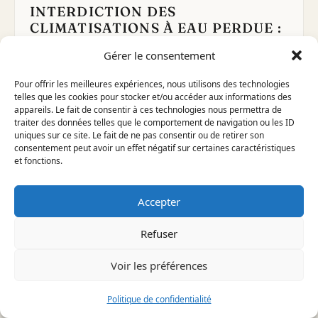
INTERDICTION DES
CLIMATISATIONS À EAU PERDUE :
CE QUE VOUS DEVEZ SAVOIR
Gérer le consentement
À savoir avant d'aller plus loin — ⏱ ~5 min La
climatisation à eau perdue consomme beaucoup…
Pour offrir les meilleures expériences, nous utilisons des technologies
telles que les cookies pour stocker et/ou accéder aux informations des
Lire l'article
→
appareils. Le fait de consentir à ces technologies nous permettra de
traiter des données telles que le comportement de navigation ou les ID
uniques sur ce site. Le fait de ne pas consentir ou de retirer son
consentement peut avoir un effet négatif sur certaines caractéristiques
et fonctions.
Accepter
Refuser
Voir les préférences
Politique de confidentialité